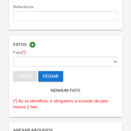
Referência
add_circle
FATOS
Fato
(*)
SALVAR
FECHAR
NENHUM FATO
(*) Ao se identificar, é obrigatório a inclusão de pelo
menos 1 fato.
ANEXAR ARQUIVOS