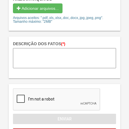
Adicionar arquivos...
Arquivos aceitos: ".pdf,.xls,.xlsx,.doc,.docx,.jpg,.jpeg,.png".
Tamanho máximo: "2MB"
DESCRIÇÃO DOS FATOS
(*)
ENVIAR